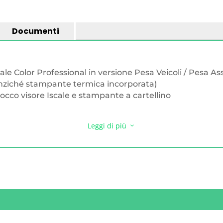
Documenti
ale Color Professional in versione Pesa Veicoli / Pesa Ass
anziché stampante termica incorporata)
locco visore Iscale e stampante a cartellino
Leggi di più
3
mm
ica)