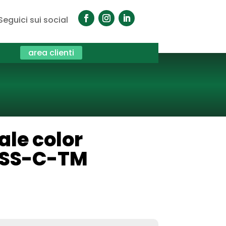
Seguici sui social
area clienti
ale color
VISS-C-TM