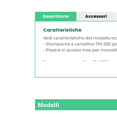
Descrizione
Accessori
Caratteristiche
Vedi caratteristiche del modello Isc
- Stampante a cartellino TM-295 (
- Piastra in acciaio inox per monob
Stampante a cartellino TM-295
• Testina a 7 aghi
• Larghezza di stampa 66mm
• Larghezza minima cartellino 80
• Velocità 2,3 lps
• Stampa in multicopia (carta chim
• Interfaccia seriale
Modelli