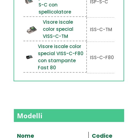
ISP-S-C
S-C con
spellicolatore
Visore iscale
color special
ISS-C-TM
VISS-C-TM
Visore iscale color
special VISS-C-F80
ISS-C-F80
con stampante
Fast 80
Modelli
Nome
Codice