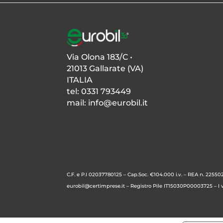
Via Olona 183/C •
21013 Gallarate (VA)
ITALIA
tel: 0331 793449
mail:
info@eurobil.it
C.F. e P.I 02037780125 – Cap.Soc. €104.000 i.v. –
REA n. 225502
eurobil@certimprese.it
– Registro Pile IT15030P00003725 – I vo