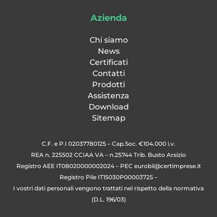
Azienda
Chi siamo
News
Certificati
Contatti
Prodotti
Assistenza
Download
Sitemap
C.F. e P.I 02037780125 – Cap.Soc. €104.000 i.v.
REA n. 225502 CCIAA VA – n.25744 Trib. Busto Arsizio
Registro AEE IT08020000002024 – PEC
eurobil@certimprese.it
Registro Pile IT15030P00003725 –
I vostri dati personali vengono trattati nel rispetto della normativa
(D.L. 196/03)