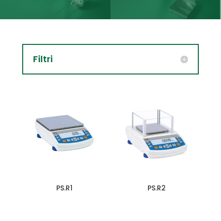
Filtri
PS.R1
PS.R2