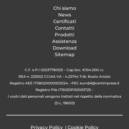
Chi siamo
News
Certificati
Contatti
Prodotti
Assistenza
Download
Sitemap
C.F. e P.I 02037780125 – Cap.Soc. €104.000 i.v.
REA n. 225502 CCIAA VA – n.25744 Trib. Busto Arsizio
Registro AEE IT08020000002024 – PEC
eurobil@certimprese.it
Registro Pile IT15030P00003725 –
I vostri dati personali vengono trattati nel rispetto della normativa
(D.L. 196/03)
Privacy Policy
|
Cookie Policy