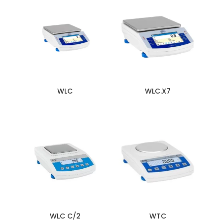
WLC
WLC.X7
WLC C/2
WTC