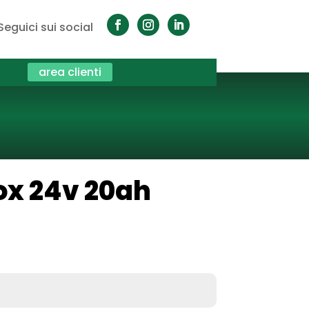
Seguici sui social
area clienti
ox 24v 20ah