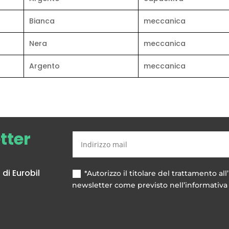
avo o RF)
a PC
Bianca
meccanica
Nera
meccanica
ionale
Argento
meccanica
mentazione e con autonomia di circa 35/40 ore
0kg/2-5g; 12kg/2g; 6kg/1g
etter
di Eurobil
*Autorizzo il titolare del trattamento all’
newsletter come previsto nell’informativa 