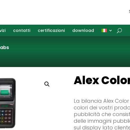
vizi
contatti
certificazioni
download
 abs
Alex Colo
La bilancia Alex Color
colori dei vostri prodo
pubblicità che consist
delle immagini pubblic
sul display lato clien