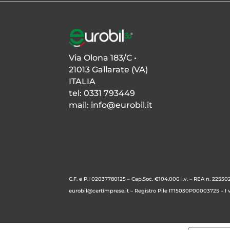
Via Olona 183/C •
21013 Gallarate (VA)
ITALIA
tel: 0331 793449
mail:
info@eurobil.it
C.F. e P.I 02037780125 – Cap.Soc. €104.000 i.v. –
REA n. 225502
eurobil@certimprese.it
– Registro Pile IT15030P00003725 – I vo