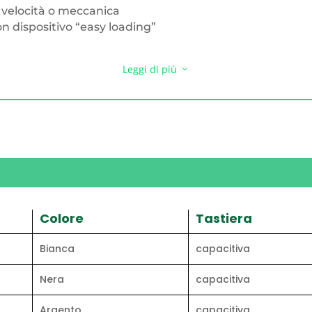
a velocità o meccanica
 dispositivo “easy loading”
Leggi di più
3
ile (5 righe da 26 caratteri)
 scadenza
 al PLU (12 righe da 45 micro caratteri)
Colore
Tastiera
Bianca
capacitiva
Nera
capacitiva
prememorizzata e associata
schermo
Argento
capacitiva