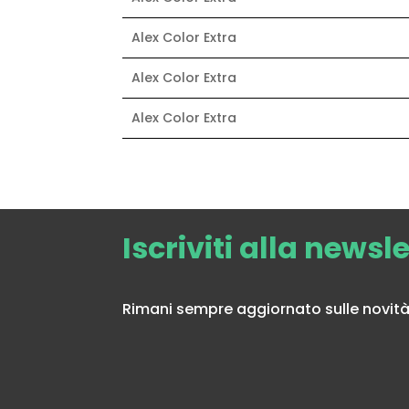
• Fino a 6 bilance in rete LAN (via c
• Programmazione della bilancia d
Alex Color Extra
• Totali Generale, PLU e operatori
• Kit radiofrequenza opzionale
Alex Color Extra
• 4-8-16 Operatori
• Alimentazione esterna 12/24V opz
Alex Color Extra
• Batteria interna al litio con ali
• Immagini grafiche sul lato cliente
• Portate disponibili: 30kg/5g; 12-3
Iscriviti alla newsl
Rimani sempre aggiornato sulle novità 