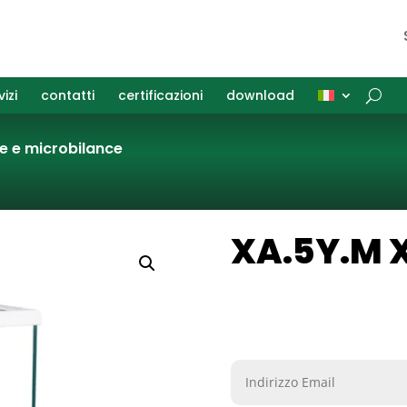
vizi
contatti
certificazioni
download
he e microbilance
XA.5Y.M 