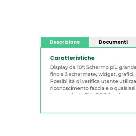
Descrizione
Documenti
Caratteristiche
Display da 10": Schermo più grande
fino a 3 schermate, widget, grafici,
Possibilità di verifica utente util
riconoscimento facciale o qualsias
La tecnologia ELLIPSIS funziona co
formulazioni nel database. u2028
Possibilità di aggiungere una nota 
Livellamento automatico del sist
Gli strumenti di pesatura acquistat
gancio dedicato).