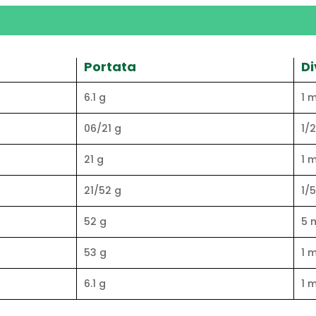
Portata
Di
6.1 g
1 
06/21 g
1/
21 g
1 
21/52 g
1/
52 g
5 
53 g
1 
6.1 g
1 