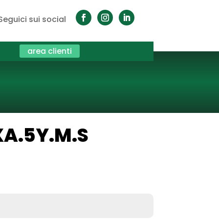
Seguici sui social
area clienti
XA.5Y.M.S