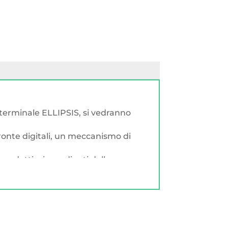
 terminale ELLIPSIS, si vedranno
pronte digitali, un meccanismo di
rodotti o ingredienti delle
atto (necessario l'ordine di un