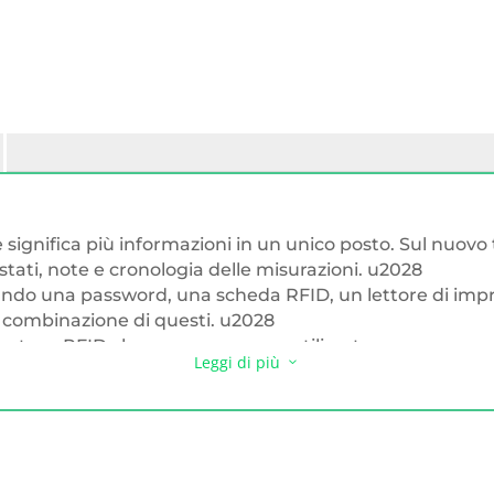
 significa più informazioni in un unico posto. Sul nuovo
 stati, note e cronologia delle misurazioni. u2028
izzando una password, una scheda RFID, un lettore di im
i combinazione di questi. u2028
n tags RFID che possono essere utilizzate per marcare p
Leggi di più
3
vocale o testuale alle misurazioni eseguite. u2028
ema Balance ReflexLEVEL. u2028
i dopo il 1° gennaio 2023 consentono la pesatura sottopi