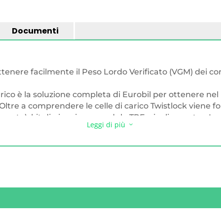
Documenti
tenere facilmente il Peso Lordo Verificato (VGM) dei co
carico è la soluzione completa di Eurobil per ottenere ne
 Oltre a comprendere le celle di carico Twistlock viene fo
rata), kit di giunzione, modulo TRF e inclinometro. La C
Leggi di più
3
 esistenti Twistlock meccanici tradizionali con Twistlock
il peso dei containers. Possibilità di collegare 4 o 8 celle
erse esigenze di installazione.
librazione non
6:1 definita dai requisiti ISO
ODBUS RTU (RS485)(Twistlock)