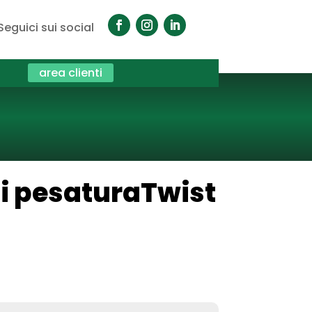
Seguici sui social
area clienti
i pesaturaTwist