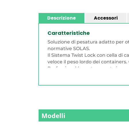
Descrizione
Accessori
Caratteristiche
Soluzione di pesatura adatto per ot
normative SOLAS.
Il Sistema Twist Lock con cella di 
veloce il peso lordo dei containers.
Professional (con stampante incorpo
stata progettata per sostituire gli
compatibili, per ottenere facilmente 
personalizzazione del kit per le div
Caratteristiche tecniche Twistlock:
• Minima Installazione richiesta, ca
necessaria, PLUG & WEIGHT
Modelli
• Conforme con fattore di sicurezza 
• Interfaccia di Comunicazione: M