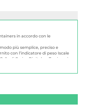
ntainers in accordo con le
l modo più semplice, preciso e
rnito con l’indicatore di peso Iscale
ella di Carico Digitale a Trazione è
 a celle di carico meccanicamente
 di carico Twistlock. Possibilità di