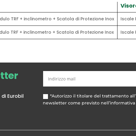
Visor
 Di peso (Iscale Professionale):
o
dulo TRF + inclinometro + Scatola di Protezione Inox
Iscale
dulo TRF + inclinometro + Scatola di Protezione Inox
Iscale
 Protezione:
tmosferici
 di giunzione, inclinometro, modulo RF, antenna RF
etter
 R-60, Cella Digitale da 5 a 25 tonnellate
di Eurobil
*Autorizzo il titolare del trattamento all’
newsletter come previsto nell’informativa 