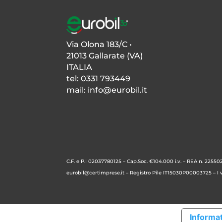
Via Olona 183/C •
21013 Gallarate (VA)
ITALIA
tel: 0331 793449
mail:
info@eurobil.it
C.F. e P.I 02037780125 – Cap.Soc. €104.000 i.v. –
REA n. 225502
eurobil@certimprese.it
– Registro Pile IT15030P00003725 – I vo
Informat