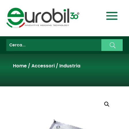
Home
/
Accessori
/
Industria