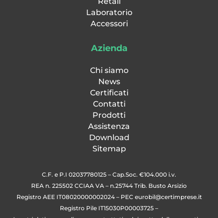
Retail
Laboratorio
Accessori
Azienda
Chi siamo
News
Certificati
Contatti
Prodotti
Assistenza
Download
Sitemap
C.F. e P.I 02037780125 – Cap.Soc. €104.000 i.v.
REA n. 225502 CCIAA VA – n.25744 Trib. Busto Arsizio
Registro AEE IT08020000002024 – PEC
eurobil@certimprese.it
Registro Pile IT15030P00003725 –