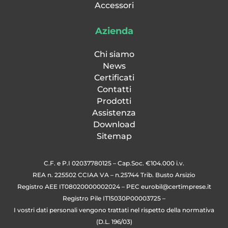
Accessori
Azienda
Chi siamo
News
Certificati
Contatti
Prodotti
Assistenza
Download
Sitemap
C.F. e P.I 02037780125 – Cap.Soc. €104.000 i.v.
REA n. 225502 CCIAA VA – n.25744 Trib. Busto Arsizio
Registro AEE IT08020000002024 – PEC
eurobil@certimprese.it
Registro Pile IT15030P00003725 –
I vostri dati personali vengono trattati nel rispetto della normativa
(D.L. 196/03)