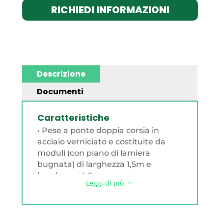
RICHIEDI INFORMAZIONI
Descrizione
Documenti
Caratteristiche
• Pese a ponte doppia corsia in
acciaio verniciato e costituite da
moduli (con piano di lamiera
bugnata) di larghezza 1,5m e
lunghezza 4,5m.
Leggi di più
3
• La struttura metallica ha
un’altezza di 200mm circa con un
sistema di aggancio tra i moduli