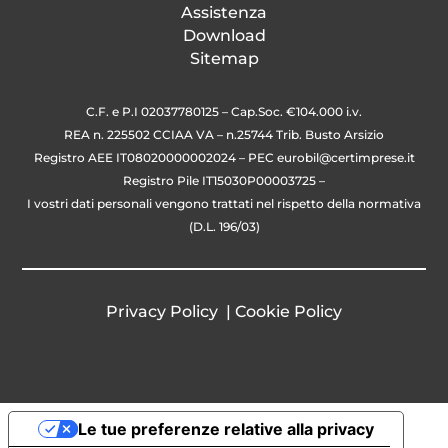
Assistenza
Download
Sitemap
C.F. e P.I 02037780125 – Cap.Soc. €104.000 i.v.
REA n. 225502 CCIAA VA – n.25744 Trib. Busto Arsizio
Registro AEE IT08020000002024 – PEC
eurobil@certimprese.it
Registro Pile IT15030P00003725 –
I vostri dati personali vengono trattati nel rispetto della normativa
(D.L. 196/03)
Privacy Policy
|
Cookie Policy
Le tue preferenze relative alla privacy