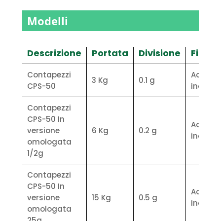
•Contenitore: Acciaio INOX
• Dimensioni (largh. x alt. x prof.):
Modelli
300x120x440 mm
• Peso: 9.80 kg
• Batteria: 6V 10Ah
Descrizione
Portata
Divisione
Finitu
• Autonomia della batteria: 8 ore
• Tempo di ricarica della batteria: 10
Contapezzi
Acciaio
3 Kg
0.1 g
ore
CPS-50
inox
• Optional: n°1 RS485 (in sostituzione
di una RS232);
Contapezzi
Caratteristiche funzionali:
CPS-50 In
Acciaio
• Collegamento 2 piattaforme
versione
6 Kg
0.2 g
inox
• Funzione contapezzi con
omologata
campionatura a numero variabile
1/2g
(anche da seriale)
Contapezzi
• Campionatura tramite lettura del
CPS-50 In
peso da bilancia analitica seriale
Acciaio
versione
15 Kg
0.5 g
• Impostazione manuale del peso
inox
omologata
medio unitario (anche da seriale)
25g
• Personalizzazione dell’intestazione