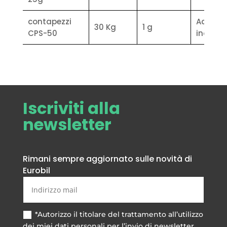
scontrino
contapezzi
Acciaio
(5 righe)
30 Kg
1 g
CPS-50
inox
• Selezione del tipo di stampa
(singola o cumulativa)
• Stampante interna carta termica o
linerless
• Collegamento a ripetitore peso
seriale
Iscriviti alla
newsletter
Rimani sempre aggiornato sulle novità di
Eurobil
*Autorizzo il titolare del trattamento all’utilizzo
dei miei dati personali per l’invio di newsletter