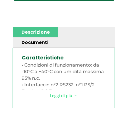
Descrizione
Documenti
Caratteristiche
• Condizioni di funzionamento: da
-10°C a +40°C con umidità massima
95% n.c.
• Interfacce: n°2 RS232, n°1 PS/2
Tastiera PC Esterna
Leggi di più
3
• Visore: Indicatore peso: 7-segmenti
da 20 mm
Display LCD 2x20 retroilluminato
•Tastiera: 32 pulsanti ad effetto
tattile