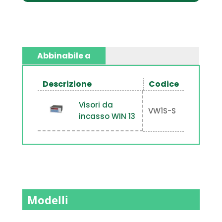
Abbinabile a
Descrizione
Codice
Visori da
VW1S-S
incasso WIN 13
Modelli