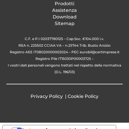
Prodotti
Assistenza
Download
Sitemap
C.F. e P.I 02037780125 – Cap.Soc. €104.000 i.v.
REA n. 225502 CCIAA VA – n.25744 Trib. Busto Arsizio
Registro AEE IT08020000002024 – PEC
eurobil@certimprese.it
Registro Pile IT15030P00003725 –
I vostri dati personali vengono trattati nel rispetto della normativa
(D.L. 196/03)
Privacy Policy
|
Cookie Policy