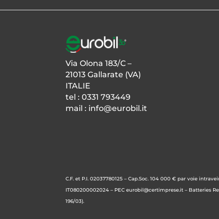
Via Olona 183/C –
21013 Gallarate (VA)
ITALIE
tel : 0331 793449
mail :
info@eurobil.it
C.F. et P.I. 02037780125 – Cap.Soc. 104 000 € par voie intrave
IT080200002024 – PEC
eurobil@certimprese.it
– Batteries R
196/03).