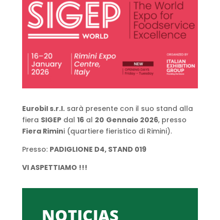
Eurobil s.r.l.
sarà presente con il suo stand alla
fiera
SIGEP
dal
16
al
20
Gennaio 2026
, presso
Fiera Rimin
i (quartiere fieristico di Rimini).
Presso:
PADIGLIONE D4, STAND 019
VI ASPETTIAMO !!!
NOTICIAS