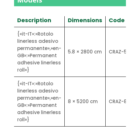
Description
Dimensions
Code
{«it-IT»:»Rotolo
linerless adesivo
permanente»,»en-
5.8 × 2800 cm
CRAZ-57X61
GB»:»Permanent
adhesive linerless
roll»}
{«it-IT»:»Rotolo
linerless adesivo
permanente»,»en-
8 × 5200 cm
CRAZ-80X80
GB»:»Permanent
adhesive linerless
roll»}