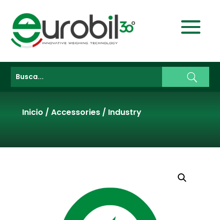
Inicio
/
Accessories
/
Industry