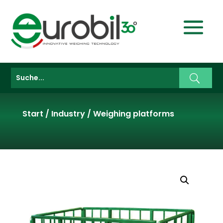
Start
/
Industry
/
Weighing platforms