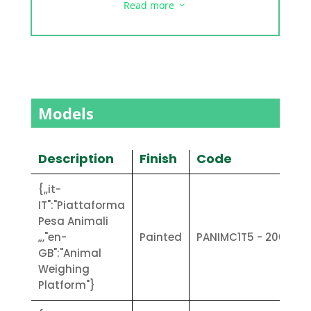
Read more
3
exit of the animals.
• The height of the cage is 1500 mm
• Weight measurement by 4 shear
beam load cells, approved up to
4000 divisions and with IP67
protection.
• Versions available: painted steel
Models
and galvanised (stainless steel upon
request)
Description
Finish
Code
{„it-
IT":"Piattaforma
Pesa Animali
„,"en-
Painted
PANIMC1T5 - 200X1
GB":"Animal
Weighing
Platform"}